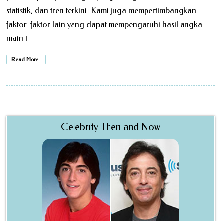
statistik, dan tren terkini. Kami juga mempertimbangkan
faktor-faktor lain yang dapat mempengaruhi hasil angka
main t
Read More
Celebrity Then and Now