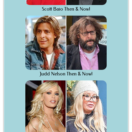
Scott Baio Then & Now!
Judd Nelson Then & Now!