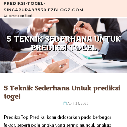
PREDIKSI-TOGEL-
Skip to content
SINGAPURA97530.EZBLOGZ.COM
Welcome to our Blog!
5 TEKNIK SEDERHANA UNTUK
PREDIKSI TOGEL
5 Teknik Sederhana Untuk prediksi
togel
April 24, 2025
Prediksi Top Prediksi kami didasarkan pada berbagai
faktor, seperti pola angka yang sering muncul, analisis