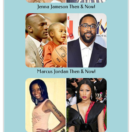
Jenna Jameson Then & Now!
Marcus Jordan Then & Now!